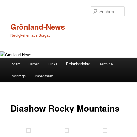
Zum
primären
Suche
Inhalt
springen
Grönland-News
Neuigkeiten aus Sorgau
Hauptmenü
Reiseberichte
Start
Hütten
Links
Termine
Vorträge
Impressum
Diashow Rocky Mountains