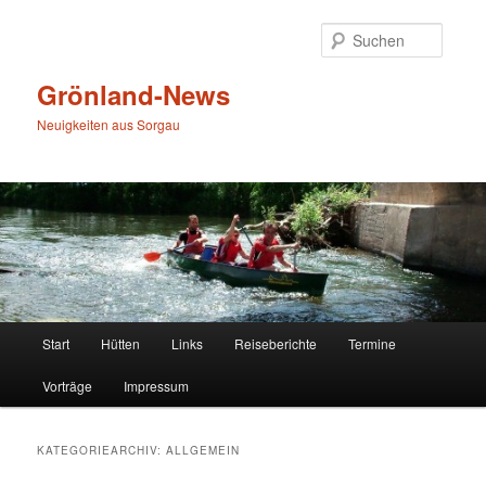
Zum
Zum
primären
sekundären
Suche
Inhalt
Inhalt
springen
springen
Grönland-News
Neuigkeiten aus Sorgau
Hauptmenü
Start
Hütten
Links
Reiseberichte
Termine
Vorträge
Impressum
KATEGORIEARCHIV:
ALLGEMEIN