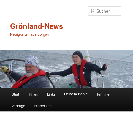
Zum
primären
Suche
Inhalt
springen
Grönland-News
Neuigkeiten aus Sorgau
Hauptmenü
Reiseberichte
Start
Hütten
Links
Termine
Vorträge
Impressum