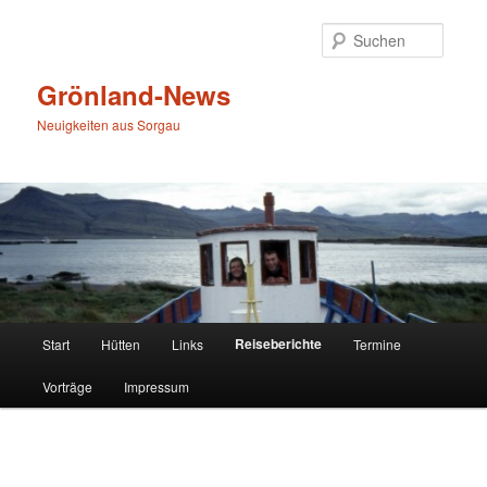
Zum
primären
Suche
Inhalt
springen
Grönland-News
Neuigkeiten aus Sorgau
Hauptmenü
Reiseberichte
Start
Hütten
Links
Termine
Vorträge
Impressum