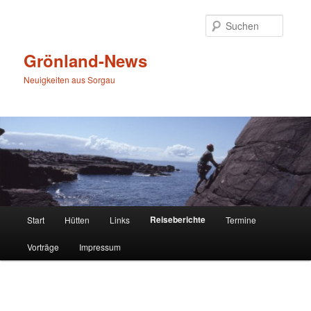
Zum
primären
Suche
Inhalt
springen
Grönland-News
Neuigkeiten aus Sorgau
Hauptmenü
Reiseberichte
Start
Hütten
Links
Termine
Vorträge
Impressum