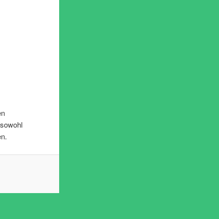
en
t sowohl
en.