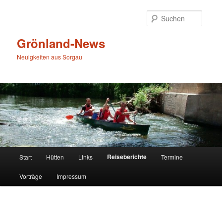
Zum
primären
Suche
Inhalt
springen
Grönland-News
Neuigkeiten aus Sorgau
Hauptmenü
Reiseberichte
Start
Hütten
Links
Termine
Vorträge
Impressum