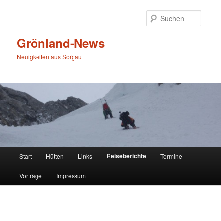
Zum
primären
Suche
Inhalt
springen
Grönland-News
Neuigkeiten aus Sorgau
Hauptmenü
Reiseberichte
Start
Hütten
Links
Termine
Vorträge
Impressum