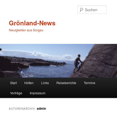
Zum
Zum
primären
sekundären
Suche
Inhalt
Inhalt
springen
springen
Grönland-News
Neuigkeiten aus Sorgau
Hauptmenü
Start
Hütten
Links
Reiseberichte
Termine
Vorträge
Impressum
admin
AUTORENARCHIV: