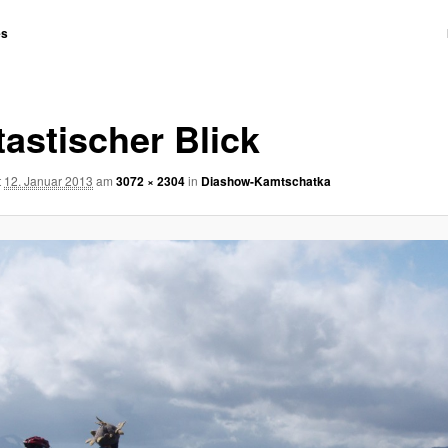
es
n
tastischer Blick
t
12. Januar 2013
am
3072 × 2304
in
Diashow-Kamtschatka