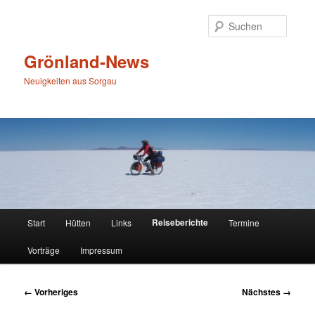
Zum
primären
Suche
Inhalt
springen
Grönland-News
Neuigkeiten aus Sorgau
Hauptmenü
Reiseberichte
Start
Hütten
Links
Termine
Vorträge
Impressum
Bilder-
← Vorheriges
Nächstes →
Navigation