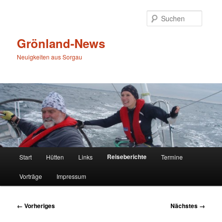
Zum
primären
Suche
Inhalt
springen
Grönland-News
Neuigkeiten aus Sorgau
Hauptmenü
Reiseberichte
Start
Hütten
Links
Termine
Vorträge
Impressum
Bilder-
← Vorheriges
Nächstes →
Navigation