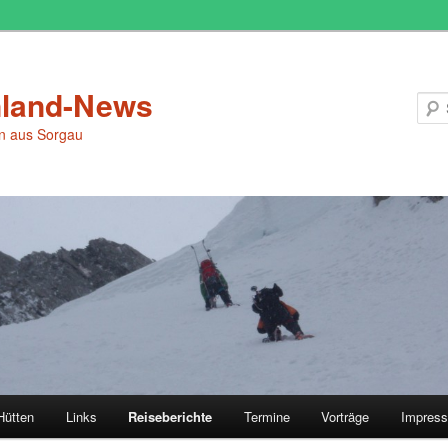
land-News
en aus Sorgau
Hütten
Links
Reiseberichte
Termine
Vorträge
Impres