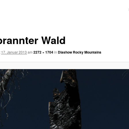
n
brannter Wald
t
17. Januar 2013
am
2272 × 1704
in
Diashow Rocky Mountains