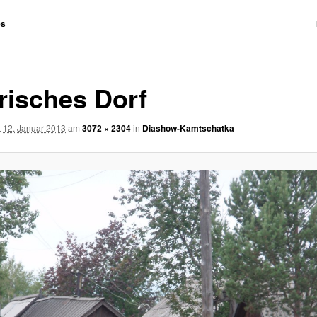
es
n
irisches Dorf
t
12. Januar 2013
am
3072 × 2304
in
Diashow-Kamtschatka