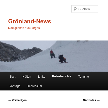
Zum
primären
Suche
Inhalt
springen
Grönland-News
Neuigkeiten aus Sorgau
Hauptmenü
Reiseberichte
Start
Hütten
Links
Termine
Vorträge
Impressum
Bilder-
← Vorheriges
Nächstes →
Navigation